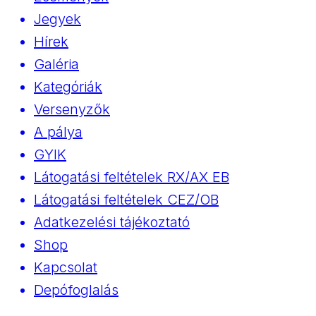
Jegyek
Hírek
Galéria
Kategóriák
Versenyzők
A pálya
GYIK
Látogatási feltételek RX/AX EB
Látogatási feltételek CEZ/OB
Adatkezelési tájékoztató
Shop
Kapcsolat
Depófoglalás