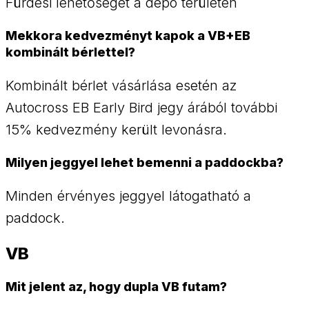
Fürdési lehetőséget a depó területén
Mekkora kedvezményt kapok a VB+EB
kombinált bérlettel?
Kombinált bérlet vásárlása esetén az
Autocross EB Early Bird jegy árából további
15% kedvezmény került levonásra.
Milyen jeggyel lehet bemenni a paddockba?
Minden érvényes jeggyel látogatható a
paddock.
VB
Mit jelent az, hogy dupla VB futam?