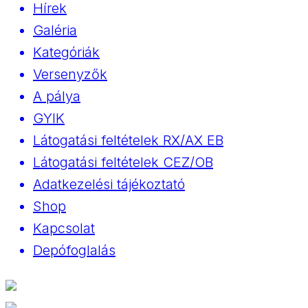
Hírek
Galéria
Kategóriák
Versenyzők
A pálya
GYIK
Látogatási feltételek RX/AX EB
Látogatási feltételek CEZ/OB
Adatkezelési tájékoztató
Shop
Kapcsolat
Depófoglalás