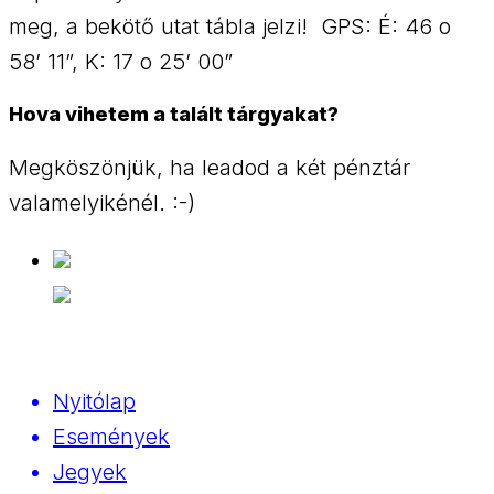
meg, a bekötő utat tábla jelzi! GPS: É: 46 o
58’ 11”, K: 17 o 25’ 00”
Hova vihetem a talált tárgyakat?
Megköszönjük, ha leadod a két pénztár
valamelyikénél. :-)
Nyitólap
Események
Jegyek