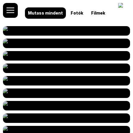
Mutass mindent
Fotók
Filmek