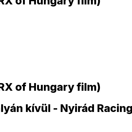
RX of Hungary film)
RX of Hungary film)
lyán kívül - Nyirád Racin