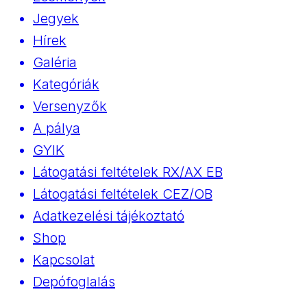
Jegyek
Hírek
Galéria
Kategóriák
Versenyzők
A pálya
GYIK
Látogatási feltételek RX/AX EB
Látogatási feltételek CEZ/OB
Adatkezelési tájékoztató
Shop
Kapcsolat
Depófoglalás