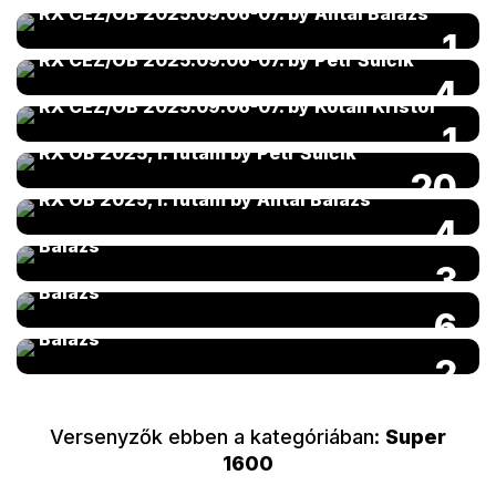
RX CEZ/OB 2025.09.06-07. by Antal Balázs
1
RX CEZ/OB 2025.09.06-07. by Petr Šulčík
4
RX CEZ/OB 2025.09.06-07. by Kotán Kristóf
1
RX OB 2025, I. futam by Petr Šulčík
20
RX OB 2025, I. futam by Antal Balázs
RX OB 2. futam 2024 04 20-21 by Antal
4
Balázs
RX OB 5. futam CEZ 2023 09 23-24 by Antal
3
Balázs
RX OB 4. futam 2023 07 08-09 by Antal
6
Balázs
2
Versenyzők ebben a kategóriában:
Super
1600