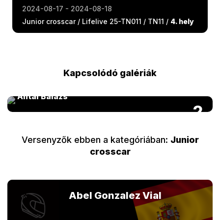
2024-08-17 - 2024-08-18
Junior crosscar / Lifelive 25-TN011 / TN11 /
4. hely
Kapcsolódó galériák
FIA Autocross Európa-bajnokság 2024 by
Antal Balázs
2
Versenyzők ebben a kategóriában:
Junior
crosscar
Abel Gonzalez Vial