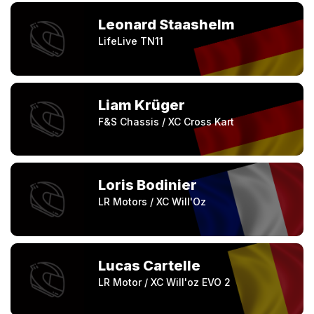
Leonard Staashelm
LifeLive TN11
Liam Krüger
F&S Chassis / XC Cross Kart
Loris Bodinier
LR Motors / XC Will'Oz
Lucas Cartelle
LR Motor / XC Will'oz EVO 2