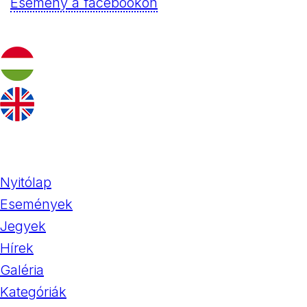
Esemény a facebookon
Nyitólap
Események
Jegyek
Hírek
Galéria
Kategóriák