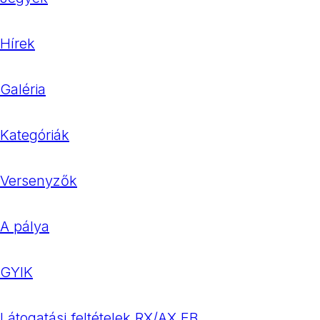
Hírek
Galéria
Kategóriák
Versenyzők
A pálya
GYIK
Látogatási feltételek RX/AX EB