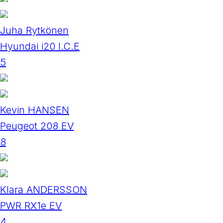
Juha Rytkönen
Hyundai i20 I.C.E
5
Kevin HANSEN
Peugeot 208 EV
8
Klara ANDERSSON
PWR RX1e EV
4