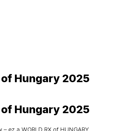
X of Hungary 2025
X of Hungary 2025
how – ez a WORLD RX of HUNGARY,