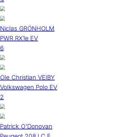
Niclas GRÖNHOLM
PWR RX1e EV
6
Ole Christian VEIBY
Volkswagen Polo EV
2
Patrick O'Donovan
Peugeot 208 I.C.E.