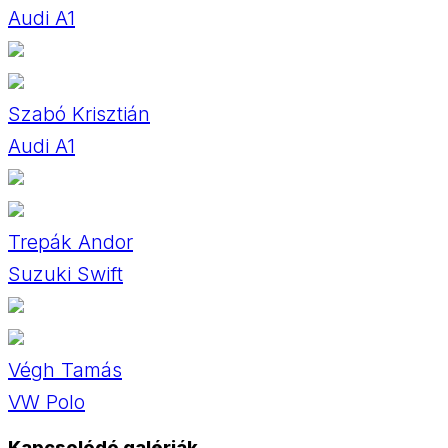
Audi A1
Szabó Krisztián
Audi A1
Trepák Andor
Suzuki Swift
Végh Tamás
VW Polo
Kapcsolódó galériák