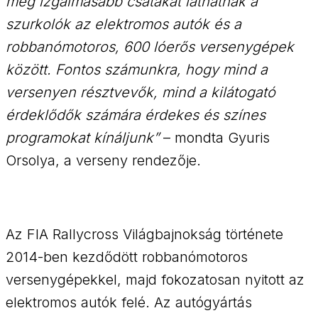
még izgalmasabb csatákat láthatnak a
szurkolók az elektromos autók és a
robbanómotoros, 600 lóerős versenygépek
között. Fontos számunkra, hogy mind a
versenyen résztvevők, mind a kilátogató
érdeklődők számára érdekes és színes
programokat kínáljunk”
– mondta Gyuris
Orsolya, a verseny rendezője.
Az FIA Rallycross Világbajnokság története
2014-ben kezdődött robbanómotoros
versenygépekkel, majd fokozatosan nyitott az
elektromos autók felé. Az autógyártás