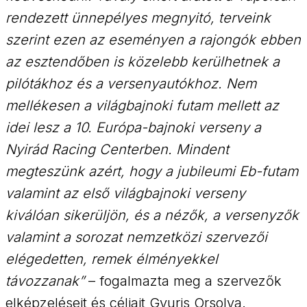
rendezett ünnepélyes megnyitó, terveink
szerint ezen az eseményen a rajongók ebben
az esztendőben is közelebb kerülhetnek a
pilótákhoz és a versenyautókhoz. Nem
mellékesen a világbajnoki futam mellett az
idei lesz a 10. Európa-bajnoki verseny a
Nyirád Racing Centerben. Mindent
megteszünk azért, hogy a jubileumi Eb-futam
valamint az első világbajnoki verseny
kiválóan sikerüljön, és a nézők, a versenyzők
valamint a sorozat nemzetközi szervezői
elégedetten, remek élményekkel
távozzanak”
– fogalmazta meg a szervezők
elképzeléseit és céljait Gyuris Orsolya.