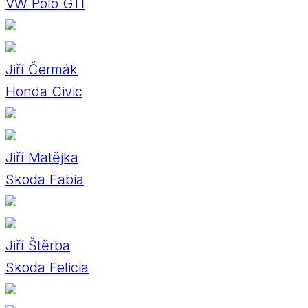
VW Polo GTI
Jiří Čermák
Honda Civic
Jiří Matějka
Skoda Fabia
Jiří Štěrba
Skoda Felicia