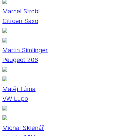
Marcel Strobl
Citroen Saxo
Martin Simlinger
Peugeot 206
Matěj Túma
VW Lupo
Michal Sklenář