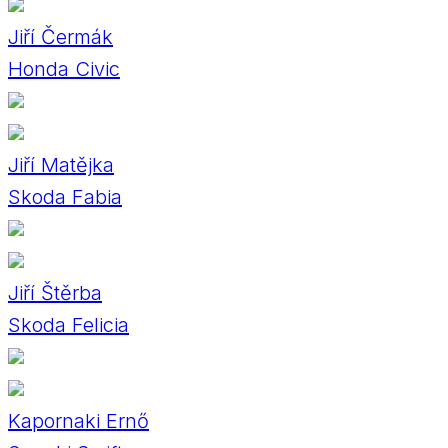
Jiří Čermák
Honda Civic
Jiří Matějka
Skoda Fabia
Jiří Štěrba
Skoda Felicia
Kapornaki Ernő