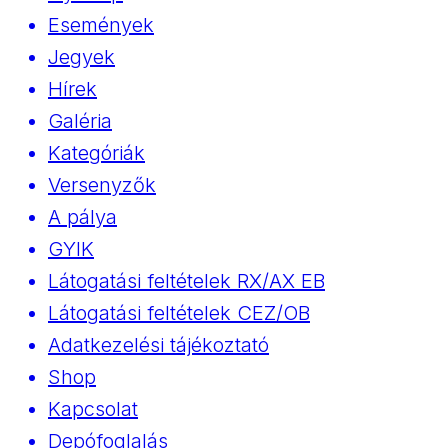
Események
Jegyek
Hírek
Galéria
Kategóriák
Versenyzők
A pálya
GYIK
Látogatási feltételek RX/AX EB
Látogatási feltételek CEZ/OB
Adatkezelési tájékoztató
Shop
Kapcsolat
Depófoglalás