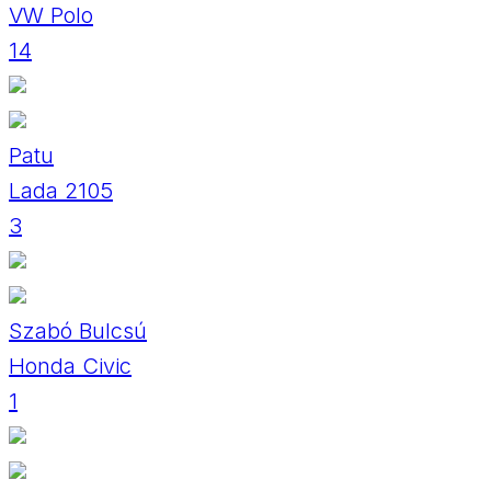
VW Polo
14
Patu
Lada 2105
3
Szabó Bulcsú
Honda Civic
1