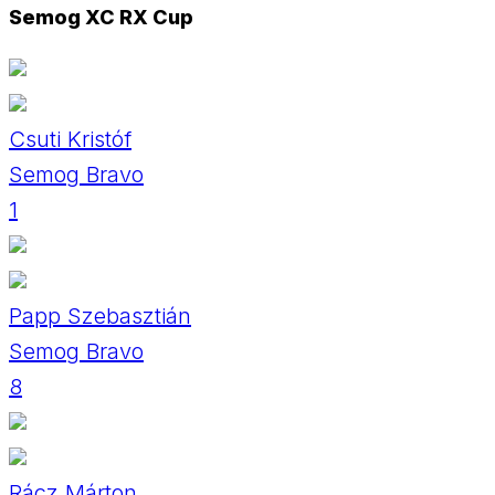
Semog XC RX Cup
Csuti Kristóf
Semog Bravo
1
Papp Szebasztián
Semog Bravo
8
Rácz Márton