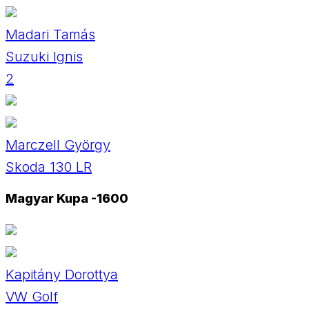
Madari Tamás
Suzuki Ignis
2
Marczell György
Skoda 130 LR
Magyar Kupa -1600
Kapitány Dorottya
VW Golf