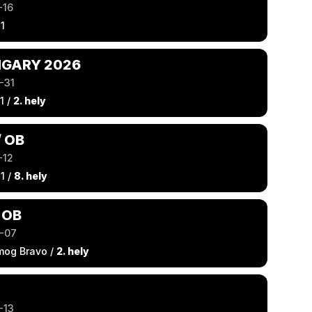
-16
1
NGARY 2026
-31
1 /
2. hely
/ OB
-12
1 /
8. hely
 OB
-07
mog Bravo /
2. hely
-13