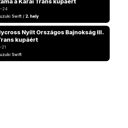
tama a Kárai Trans kupáért
9-24
uzuki Swift /
2. hely
lycross Nyílt Országos Bajnokság III.
Trans kupáért
-21
uzuki Swift