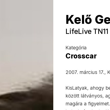
Kelő G
LifeLive TN11
Kategória
Crosscar
2007. március 17.,
KisLatyak, ahogy be
között látványos, ag
magára a figyelmet