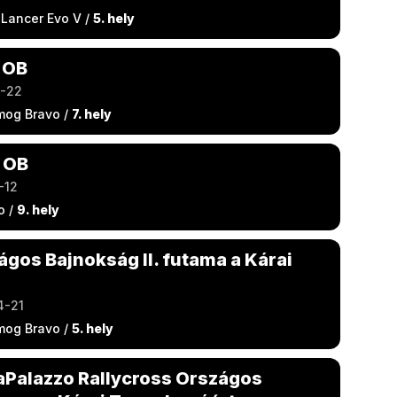
 Lancer Evo V /
5. hely
 OB
9-22
mog Bravo /
7. hely
 OB
-12
o /
9. hely
ágos Bajnokság II. futama a Kárai
4-21
mog Bravo /
5. hely
aPalazzo Rallycross Országos