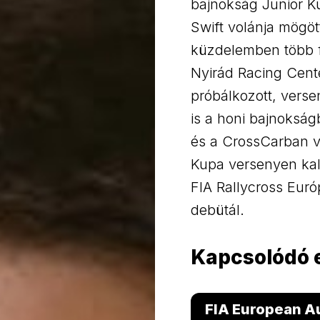
bajnokság Junior K
Swift volánja mögö
küzdelemben több f
Nyirád Racing Cent
próbálkozott, verse
is a honi bajnokság
és a CrossCarban v
Kupa versenyen kal
FIA Rallycross Eur
debütál.
Kapcsolódó
FIA European A