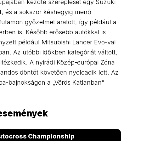
upájában kezdte szereplését egy Suzuki
tt, és a sokszor késhegyig menő
utamon győzelmet aratott, így például a
erben is. Később erősebb autókkal is
nyzett például Mitsubishi Lancer Evo-val
ban. Az utóbbi időkben kategóriát váltott,
itézkedik. A nyirádi Közép-európai Zóna
andos döntőt követően nyolcadik lett. Az
ópa-bajnokságon a „Vörös Katlanban”
 események
utocross Championship