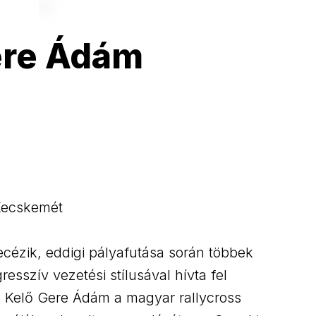
ere Ádám
 Kecskemét
cézik, eddigi pályafutása során többek
resszív vezetési stílusával hívta fel
. Kelő Gere Ádám a magyar rallycross