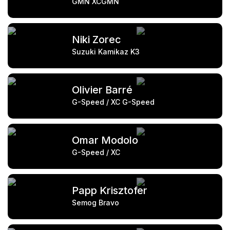
GMN XCGMN
Niki Zorec
Suzuki Kamikaz K3
Olivier Barré
G-Speed / XC G-Speed
Omar Modolo
G-Speed / XC
Papp Krisztofer
Semog Bravo