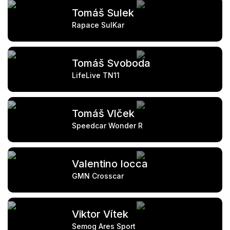
Tomáš Sulek
Rapace SulKar
Tomáš Svoboda
LifeLive TN11
Tomáš Vlček
Speedcar Wonder R
Valentino Iocca
GMN Crosscar
Viktor Vítek
Semog Ares Sport