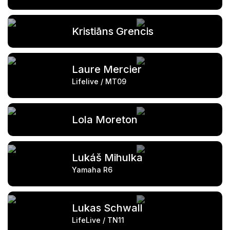
Kristiāns Grencis
Laure Mercier
Lifelive / MT09
Lola Moreton
Lukáš Mihulka
Yamaha R6
Lukas Schwall
LifeLive / TN11