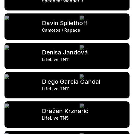
Speedcar Wonder R
Davin Spliethoff
Camotos / Rapace
Denisa Jandová
LifeLive TN11
Diego Garcia Candal
LifeLive TN11
Dražen Krznarić
LifeLive TN5