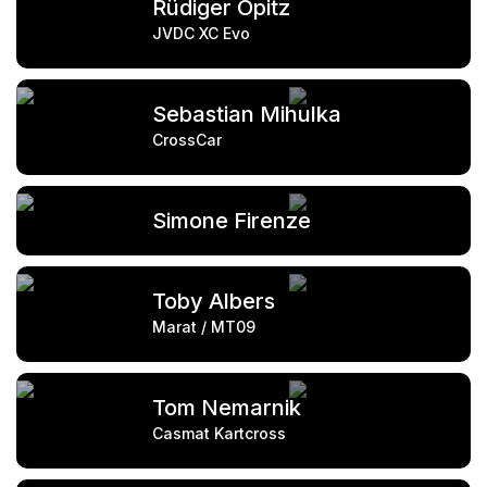
Rüdiger Opitz
JVDC XC Evo
Sebastian Mihulka
CrossCar
Simone Firenze
Toby Albers
Marat / MT09
Tom Nemarnik
Casmat Kartcross