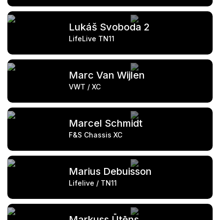
Lukáš Svoboda 2
LifeLive TN11
Marc Van Wijlen
VWT / XC
Marcel Schmidt
F&S Chassis XC
Marius Debuisson
Lifelive / TN11
Markuss Ūtēns