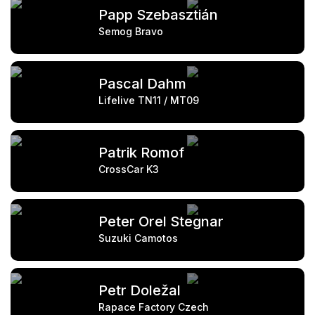
Papp Szebasztián
Semog Bravo
Pascal Dahm
Lifelive TN11 / MT09
Patrik Romof
CrossCar K3
Peter Orel Stegnar
Suzuki Camotos
Petr Doležal
Rapace Factory Czech