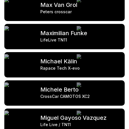
Max Van Grol
Peters crosscar
Maximilian Funke
LifeLive TN11
Michael Kälin
Rapace Tech X-evo
Michele Berto
CrossCar CAMOTOS XC2
Miguel Gayoso Vazquez
Life Live / TN11