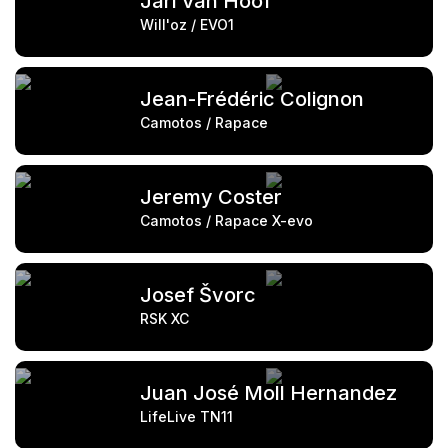
Jari Van Hoof
Will'oz / EVO1
Jean-Frédéric Colignon
Camotos / Rapace
Jeremy Coster
Camotos / Rapace X-evo
Josef Švorc
RSK XC
Juan José Moll Hernandez
LifeLive TN11