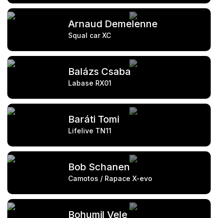
Arnaud Demelenne
Squal car XC
Balázs Csaba
Labase RX01
Baráti Tomi
Lifelive TN11
Bob Schanen
Camotos / Rapace X-evo
Bohumil Vele