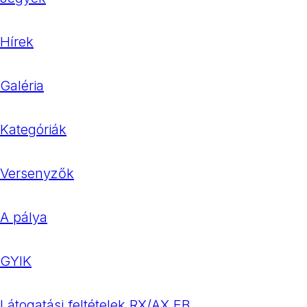
Hírek
Galéria
Kategóriák
Versenyzők
A pálya
GYIK
Látogatási feltételek RX/AX EB