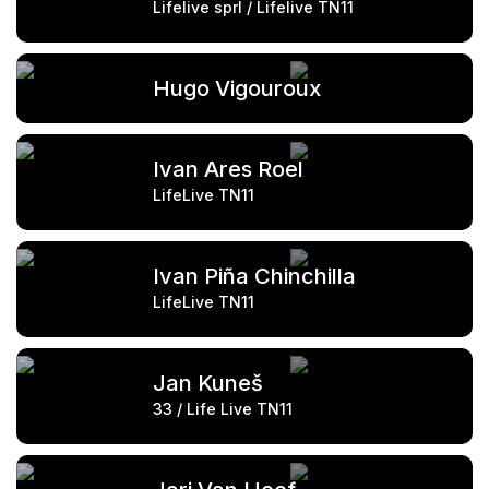
Lifelive sprl / Lifelive TN11
Hugo Vigouroux
Ivan Ares Roel
LifeLive TN11
Ivan Piña Chinchilla
LifeLive TN11
Jan Kuneš
33 / Life Live TN11