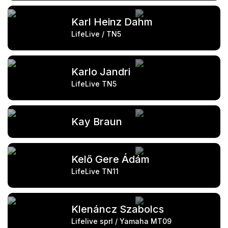
Karl Heinz Dahm
LifeLive / TN5
Karlo Jandri
LifeLive TN5
Kay Braun
Kelő Gere Ádám
LifeLive TN11
Klenáncz Szabolcs
Lifelive sprl / Yamaha MT09