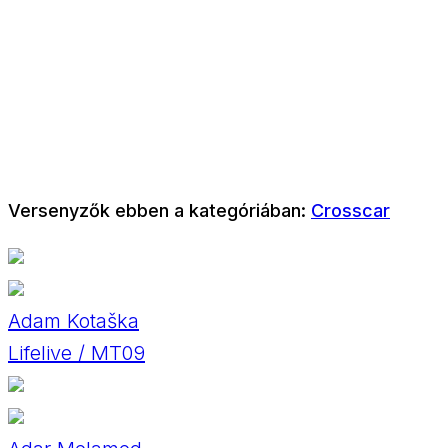
Versenyzők ebben a kategóriában:
Crosscar
Adam Kotaška
Lifelive / MT09