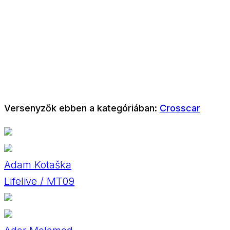
Versenyzők ebben a kategóriában:
Crosscar
Adam Kotaška
Lifelive / MT09