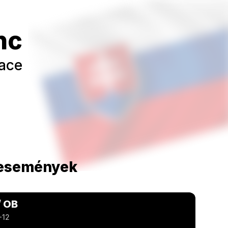
nc
ace
 események
/ OB
-12