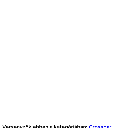
Versenyzők ebben a kategóriában:
Crosscar