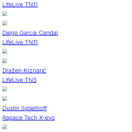
LifeLive TN11
Diego Garcia Candal
LifeLive TN11
Dražen Krznarić
LifeLive TN5
Dustin Spliethoff
Rapace Tech X-evo