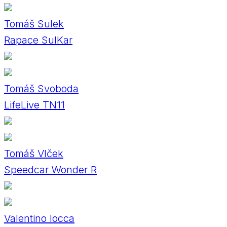
Tomáš Sulek
Rapace SulKar
Tomáš Svoboda
LifeLive TN11
Tomáš Vlček
Speedcar Wonder R
Valentino Iocca