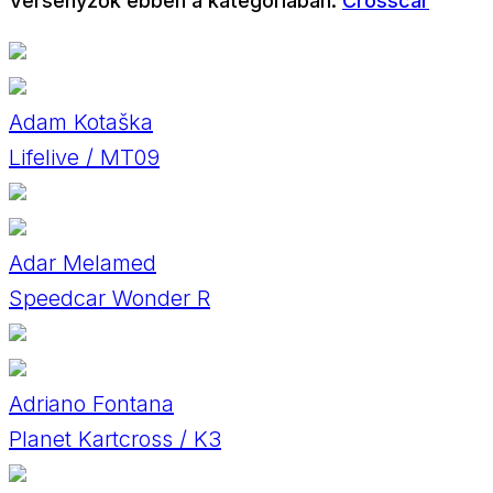
Versenyzők ebben a kategóriában:
Crosscar
Adam Kotaška
Lifelive / MT09
Adar Melamed
Speedcar Wonder R
Adriano Fontana
Planet Kartcross / K3