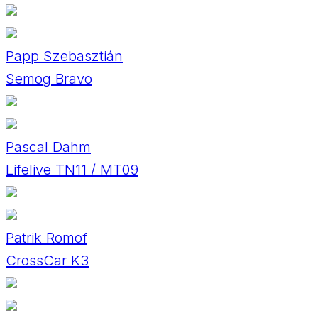
Papp Szebasztián
Semog Bravo
Pascal Dahm
Lifelive TN11 / MT09
Patrik Romof
CrossCar K3