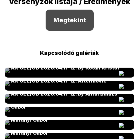
Versenyzők listája / Eredmények
Megtekint
Kapcsolódó galériák
AX CEZ/OB 2026.04.11-12. by Kotán Kristóf
AX CEZ/OB 2026.04.11-12. Aftermovie
AX CEZ/OB 2026.04.11-12. by Antal Balázs
AX CEZ/OB 2026.04.11-12. Péntek by Murányi
Gábor
AX CEZ/OB 2026.04.11-12. Szombat by
Murányi Gábor
AX CEZ/OB 2026.04.11-12. Vasárnap by
Murányi Gábor