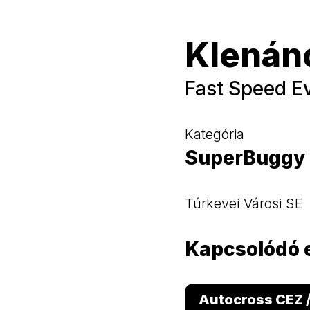
Klenán
Fast Speed E
Kategória
SuperBuggy
Túrkevei Városi SE
Kapcsolódó
Autocross CEZ 