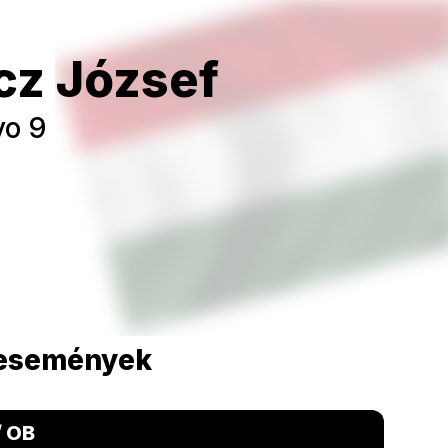
cz József
vo 9
 események
/ OB