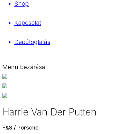
Shop
Kapcsolat
Depófoglalás
Menü bezárása
Harrie Van Der Putten
F&S / Porsche