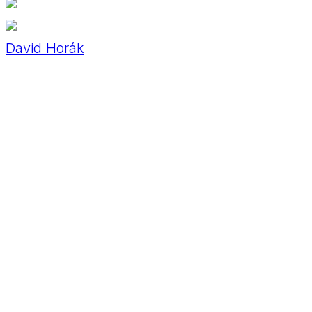
David Horák
BMW M3
David Kosirnik
Alfa Romeo 3.0 V6
David Schwinnen
PAS / Buggy