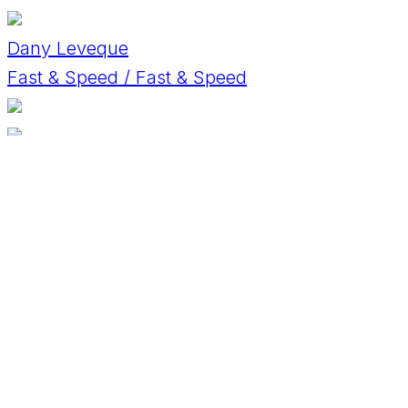
Dany Leveque
Fast & Speed / Fast & Speed
David Horák
BMW M3
David Kosirnik
Alfa Romeo 3.0 V6
David Schwinnen