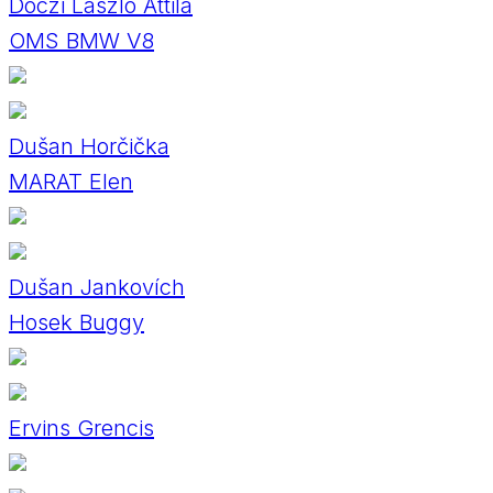
Dóczi László Attila
OMS BMW V8
Dušan Horčička
MARAT Elen
Dušan Jankovích
Hosek Buggy
Ervins Grencis