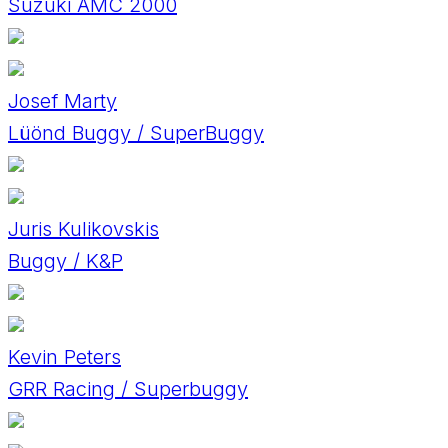
Suzuki AMC 2000
Josef Marty
Lüönd Buggy / SuperBuggy
Juris Kulikovskis
Buggy / K&P
Kevin Peters
GRR Racing / Superbuggy