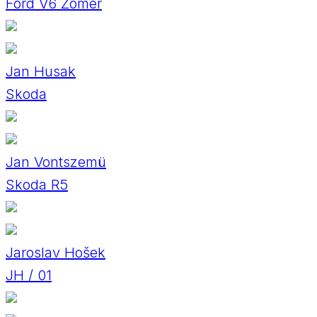
Ford V6 Zomer
Jan Husak
Skoda
Jan Vontszemü
Skoda R5
Jaroslav Hošek
JH / 01