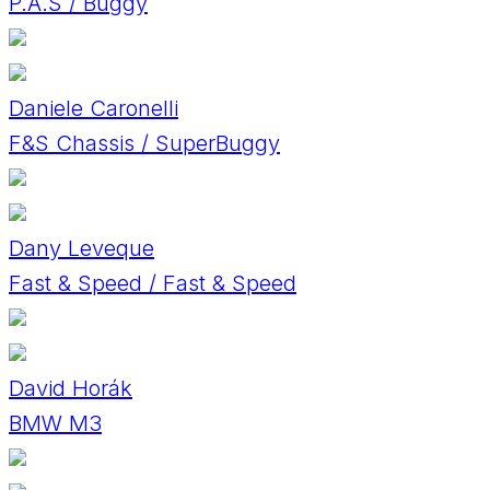
P.A.S / Buggy
Daniele Caronelli
F&S Chassis / SuperBuggy
Dany Leveque
Fast & Speed / Fast & Speed
David Horák
BMW M3