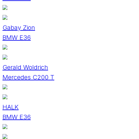
Gabay Zion
BMW E36
Gerald Woldrich
Mercedes C200 T
HALK
BMW E36