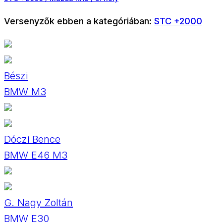
Versenyzők ebben a kategóriában:
STC +2000
Bészi
BMW M3
Dóczi Bence
BMW E46 M3
G. Nagy Zoltán
BMW E30