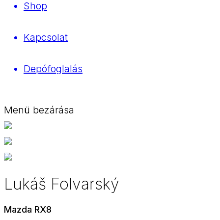
Shop
Kapcsolat
Depófoglalás
Menü bezárása
Lukáš Folvarský
Mazda RX8