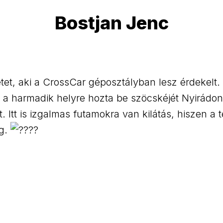
Bostjan Jenc
etet, aki a CrossCar géposztályban lesz érdekelt
 a harmadik helyre hozta be szöcskéjét Nyirádo
t. Itt is izgalmas futamokra van kilátás, hiszen 
g.