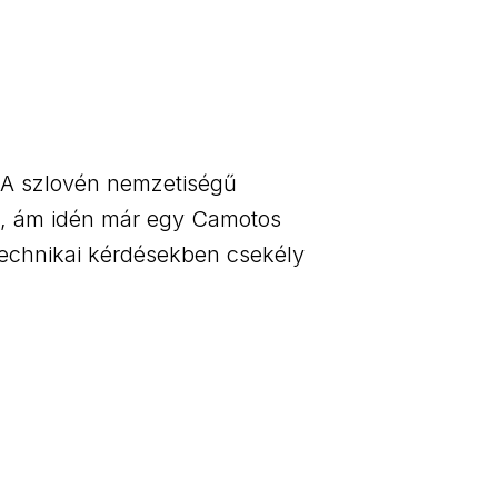
. A szlovén nemzetiségű
n, ám idén már egy Camotos
a technikai kérdésekben csekély