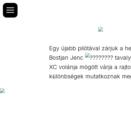
Egy újabb pilótával zárjuk a h
Bostjan Jenc
tavaly
XC volánja mögött várja a rajto
különbségek mutatkoznak me