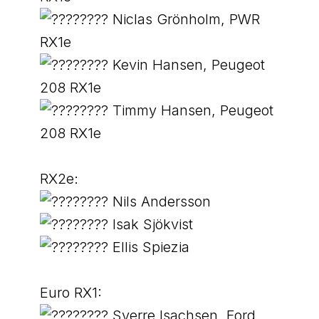
Niclas Grönholm, PWR
RX1e
Kevin Hansen, Peugeot
208 RX1e
Timmy Hansen, Peugeot
208 RX1e
RX2e:
Nils Andersson
Isak Sjökvist
Ellis Spiezia
Euro RX1:
Sverre Isachsen, Ford