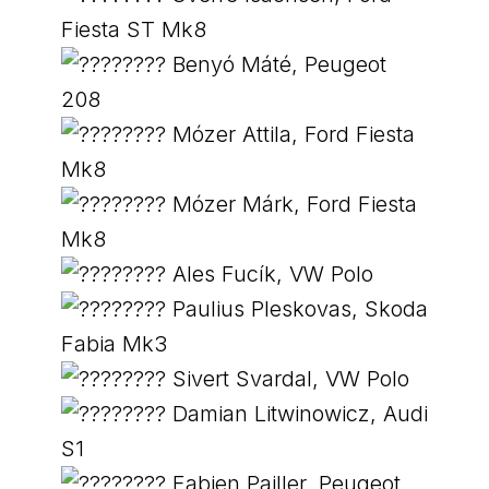
Fiesta ST Mk8
Benyó Máté, Peugeot
208
Mózer Attila, Ford Fiesta
Mk8
Mózer Márk, Ford Fiesta
Mk8
Ales Fucík, VW Polo
Paulius Pleskovas, Skoda
Fabia Mk3
Sivert Svardal, VW Polo
Damian Litwinowicz, Audi
S1
Fabien Pailler, Peugeot