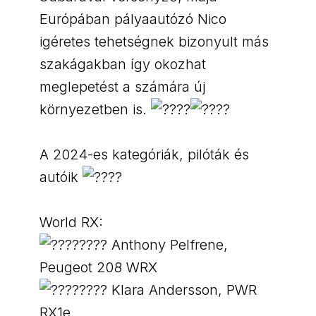
Európában pályaautózó Nico
igéretes tehetségnek bizonyult más
szakágakban így okozhat
meglepetést a számára új
környezetben is.
A 2024-es kategóriák, pilóták és
autóik
World RX:
Anthony Pelfrene,
Peugeot 208 WRX
Klara Andersson, PWR
RX1e