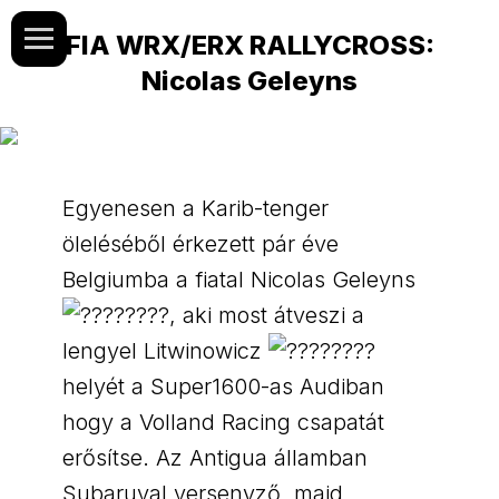
FIA WRX/ERX RALLYCROSS:
Nicolas Geleyns
Egyenesen a Karib-tenger
öleléséből érkezett pár éve
Belgiumba a fiatal Nicolas Geleyns
, aki most átveszi a
lengyel Litwinowicz
helyét a Super1600-as Audiban
hogy a Volland Racing csapatát
erősítse. Az Antigua államban
Subaruval versenyző, majd