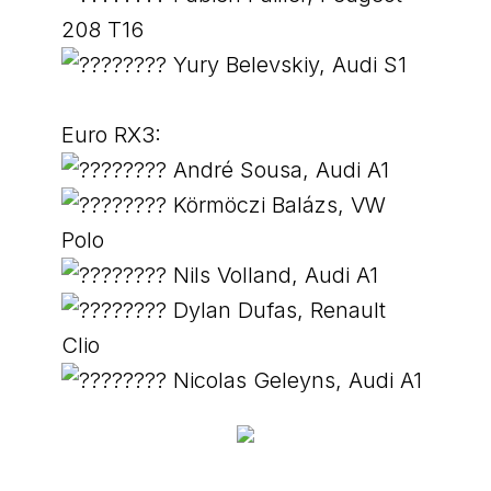
208 T16
Yury Belevskiy, Audi S1
Euro RX3:
André Sousa, Audi A1
Körmöczi Balázs, VW
Polo
Nils Volland, Audi A1
Dylan Dufas, Renault
Clio
Nicolas Geleyns, Audi A1