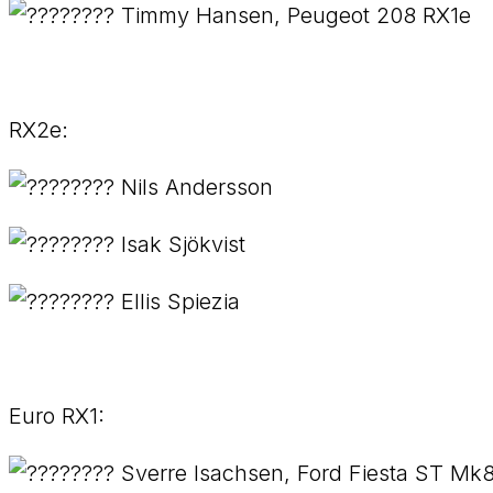
Timmy Hansen, Peugeot 208 RX1e
RX2e:
Nils Andersson
Isak Sjökvist
Ellis Spiezia
Euro RX1:
Sverre Isachsen, Ford Fiesta ST Mk