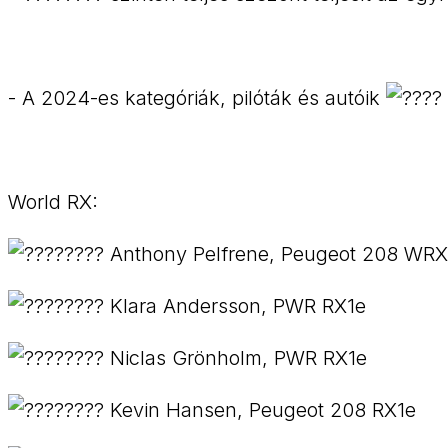
- A 2024-es kategóriák, pilóták és autóik
World RX:
Anthony Pelfrene, Peugeot 208 WRX
Klara Andersson, PWR RX1e
Niclas Grönholm, PWR RX1e
Kevin Hansen, Peugeot 208 RX1e