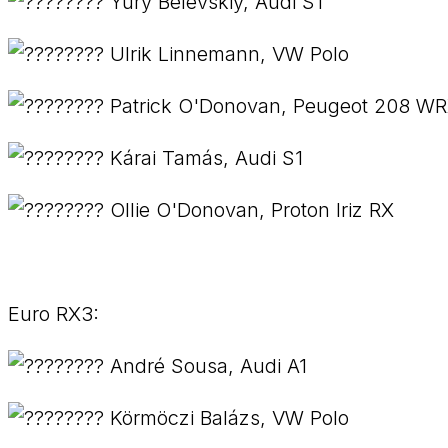
Yury Belevskiy, Audi S1
Ulrik Linnemann, VW Polo
Patrick O'Donovan, Peugeot 208 W
Kárai Tamás, Audi S1
Ollie O'Donovan, Proton Iriz RX
Euro RX3:
André Sousa, Audi A1
Körmöczi Balázs, VW Polo