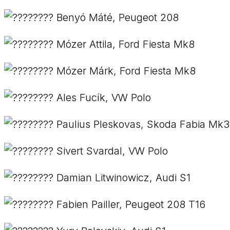
Benyó Máté, Peugeot 208
Mózer Attila, Ford Fiesta Mk8
Mózer Márk, Ford Fiesta Mk8
Ales Fucík, VW Polo
Paulius Pleskovas, Skoda Fabia Mk3
Sivert Svardal, VW Polo
Damian Litwinowicz, Audi S1
Fabien Pailler, Peugeot 208 T16