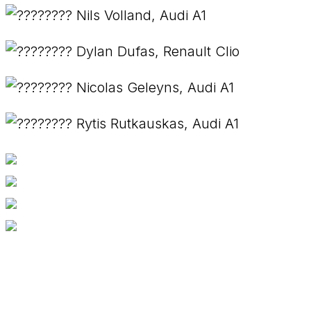
Nils Volland, Audi A1
Dylan Dufas, Renault Clio
Nicolas Geleyns, Audi A1
Rytis Rutkauskas, Audi A1