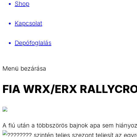
Shop
Kapcsolat
Depófoglalás
Menü bezárása
FIA WRX/ERX RALLYCROS
A fiú után a többszörös bajnok apa sem hiányo
szintén teljes szezont teljesít az egy