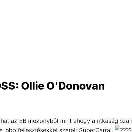
S: Ollie O'Donovan
zhat az EB mezőnyből mint ahogy a ritkaság szá
re jobb fejlesztésekkel szerelt SuperCarral.