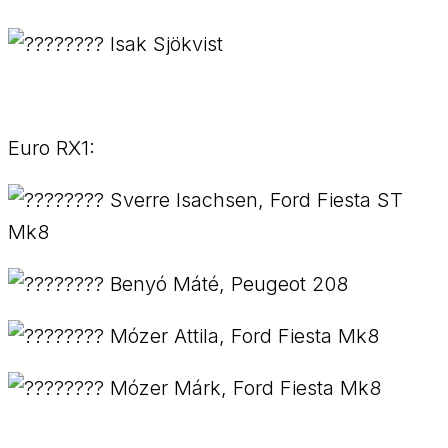
Isak Sjökvist
Euro RX1:
Sverre Isachsen, Ford Fiesta ST
Mk8
Benyó Máté, Peugeot 208
Mózer Attila, Ford Fiesta Mk8
Mózer Márk, Ford Fiesta Mk8