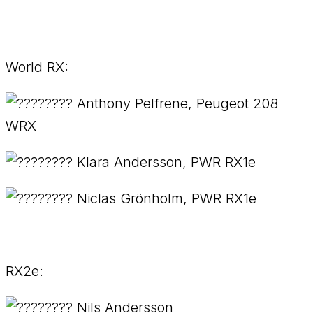
World RX:
Anthony Pelfrene, Peugeot 208
WRX
Klara Andersson, PWR RX1e
Niclas Grönholm, PWR RX1e
RX2e:
Nils Andersson