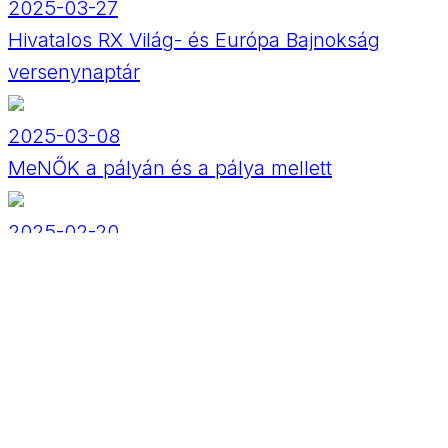
2025-03-27
Hivatalos RX Világ- és Európa Bajnokság
versenynaptár
2025-03-08
MeNŐK a pályán és a pálya mellett
2025-02-20
Versenynaptár módosítás!
2025-02-20
Tesztnap - Március 8.
2024-09-06