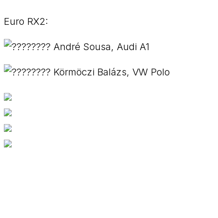
Euro RX2:
André Sousa, Audi A1
Körmöczi Balázs, VW Polo