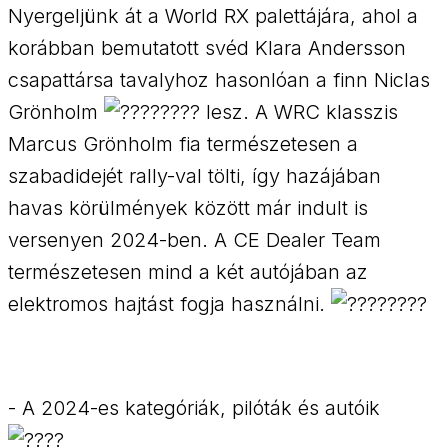
Nyergeljünk át a World RX palettájára, ahol a
korábban bemutatott svéd Klara Andersson
csapattársa tavalyhoz hasonlóan a finn Niclas
Grönholm
lesz. A WRC klasszis
Marcus Grönholm fia természetesen a
szabadidejét rally-val tölti, így hazájában
havas körülmények között már indult is
versenyen 2024-ben. A CE Dealer Team
természetesen mind a két autójában az
elektromos hajtást fogja használni.
- A 2024-es kategóriák, pilóták és autóik