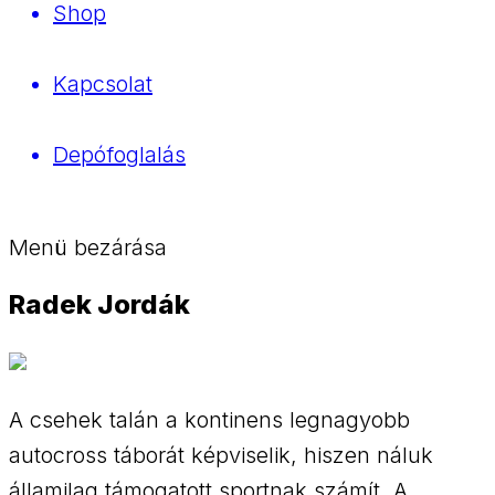
Shop
Kapcsolat
Depófoglalás
Menü bezárása
Radek Jordák
A csehek talán a kontinens legnagyobb
autocross táborát képviselik, hiszen náluk
államilag támogatott sportnak számít. A