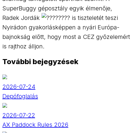
SuperBuggy géposztály egyik élmenője,
Radek Jordák
is tiszteletét teszi
Nyirádon gyakorlásképpen a nyári Európa-
bajnokság előtt, hogy most a CEZ győzelemért
is rajthoz álljon.
További bejegyzések
2026-07-24
Depófoglalás
2026-07-22
AX Paddock Rules 2026