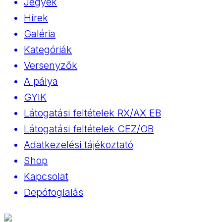
Jegyek
Hírek
Galéria
Kategóriák
Versenyzők
A pálya
GYIK
Látogatási feltételek RX/AX EB
Látogatási feltételek CEZ/OB
Adatkezelési tájékoztató
Shop
Kapcsolat
Depófoglalás