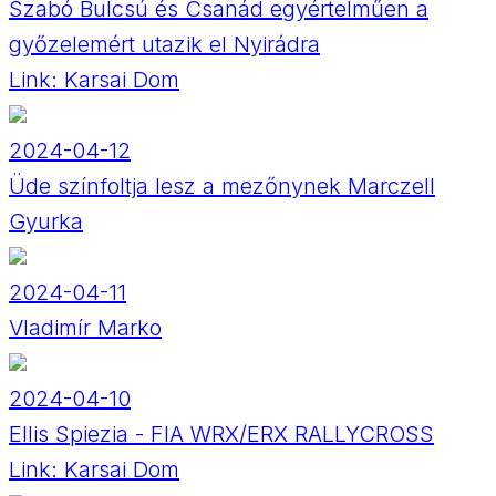
Szabó Bulcsú és Csanád egyértelműen a
győzelemért utazik el Nyirádra
Link:
Karsai Dom
2024-04-12
Üde színfoltja lesz a mezőnynek Marczell
Gyurka
2024-04-11
Vladimír Marko
2024-04-10
Ellis Spiezia - FIA WRX/ERX RALLYCROSS
Link:
Karsai Dom