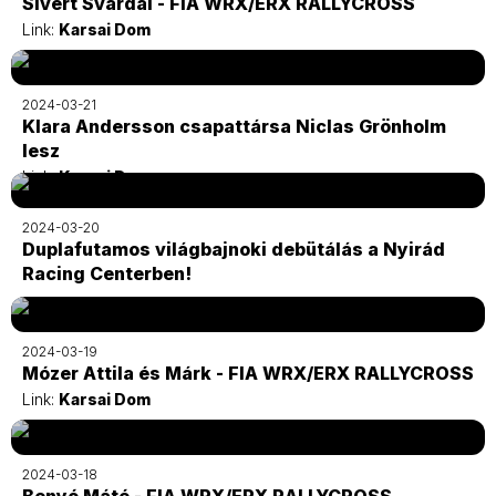
Sivert Svardal - FIA WRX/ERX RALLYCROSS
Link:
Karsai Dom
2024-03-21
Klara Andersson csapattársa Niclas Grönholm
lesz
Link:
Karsai Dom
2024-03-20
Duplafutamos világbajnoki debütálás a Nyirád
Racing Centerben!
2024-03-19
Mózer Attila és Márk - FIA WRX/ERX RALLYCROSS
Link:
Karsai Dom
2024-03-18
Benyó Máté - FIA WRX/ERX RALLYCROSS