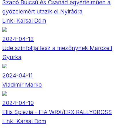
Szabó Bulcsú és Csanád egyértelműen a
győzelemért utazik el Nyirádra
Link:
Karsai Dom
2024-04-12
Üde színfoltja lesz a mezőnynek Marczell
Gyurka
2024-04-11
Vladimír Marko
2024-04-10
Ellis Spiezia - FIA WRX/ERX RALLYCROSS
Link:
Karsai Dom