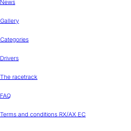
News
Gallery
Categories
Drivers
The racetrack
FAQ
Terms and conditions RX/AX EC